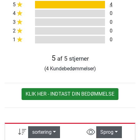
5
4
4
0
3
0
2
0
1
0
5
af 5 stjerner
(4 Kundebedømmelser)
KLIK HER - INDTAST DIN BEDØMMELSE
sortering
Sprog