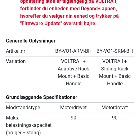
opdatering ikke er tilgængelig på VOLTRA I,
forbinder du enheden med Beyond+ appen,
hvorefter du vælger din enhed og trykker på
"Firmware Update" øverst til højre.
Generelle Oplysninger
Artikel.nr
BY-VO1-ARM-BH
BY-VO1-SRM-BH
Variation
VOLTRA I +
VOLTRA I +
Adaptive Rack
Sliding Rack
Mount + Basic
Mount + Basic
Handle
Handle
Grundlæggende Specifikationer
Modstandstype
Motordrevet
Motordrevet
Maks.
90
90
belastningskapacitet
(bruger + stang)