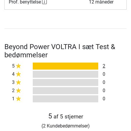
Prof. benyttelse
12 måneder
Beyond Power VOLTRA I sæt Test &
bedømmelser
5
2
4
0
3
0
2
0
1
0
5
af 5 stjerner
(2 Kundebedømmelser)