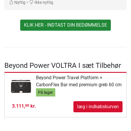
•
Nyttig
Ikke nyttig
KLIK HER - INDTAST DIN BEDØMMELSE
Beyond Power VOLTRA I sæt Tilbehør
Beyond Power Travel Platform +
CarbonFlex Bar med premium greb 60 cm
På lager
3.111,
kr.
00
læg i indkøbskurven