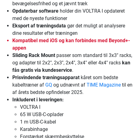
bevægelsesfrihed og et jævnt træk
Opdaterbar software
holder din VOLTRA I opdateret
med de nyeste funktioner
Eksport af træningsdata
gør det muligt at analysere
dine resultater efter træningen
Kompatibel med iOS
og kan forbindes med Beyond+-
appen
Sliding Rack Mount
passer som standard til 3x3" racks,
og adapter til 2x2", 2x3", 2x4", 3x4" eller 4x4" racks
kan
fås gratis via kundeservice
.
Prisvindende træningsapparat
kåret som bedste
kabeltræner af
GQ
og udnævnt af
TIME Magazine
til en
af årets bedste opfindelser 2025.
Inkluderet i leveringen:
VOLTRA I
65 W USB-C-oplader
1 m USB-C-kabel
Karabinhage
Forstærket skærmbeskyttelse