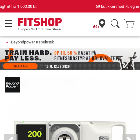
69 butikker med 75 egne servicemontører
69x
Beyondpower Kabeltræk