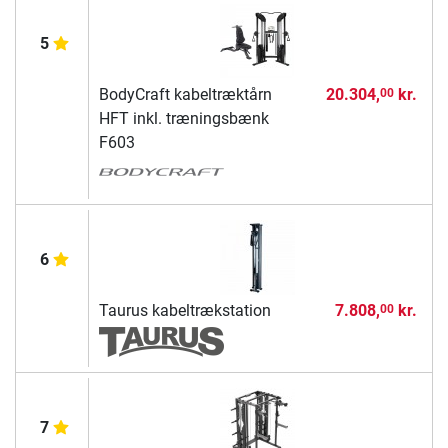
5
BodyCraft kabeltræktårn
20.304,
kr.
00
HFT inkl. træningsbænk
F603
6
Taurus kabeltrækstation
7.808,
kr.
00
7