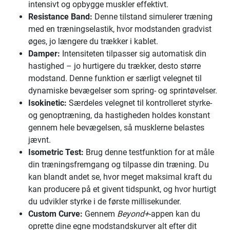
intensivt og opbygge muskler effektivt.
Resistance Band:
Denne tilstand simulerer træning
med en træningselastik, hvor modstanden gradvist
øges, jo længere du trækker i kablet.
Damper:
Intensiteten tilpasser sig automatisk din
hastighed – jo hurtigere du trækker, desto større
modstand. Denne funktion er særligt velegnet til
dynamiske bevægelser som spring- og sprintøvelser.
Isokinetic:
Særdeles velegnet til kontrolleret styrke-
og genoptræning, da hastigheden holdes konstant
gennem hele bevægelsen, så musklerne belastes
jævnt.
Isometric Test:
Brug denne testfunktion for at måle
din træningsfremgang og tilpasse din træning. Du
kan blandt andet se, hvor meget maksimal kraft du
kan producere på et givent tidspunkt, og hvor hurtigt
du udvikler styrke i de første millisekunder.
Custom Curve:
Gennem
Beyond+
-appen kan du
oprette dine egne modstandskurver alt efter dit