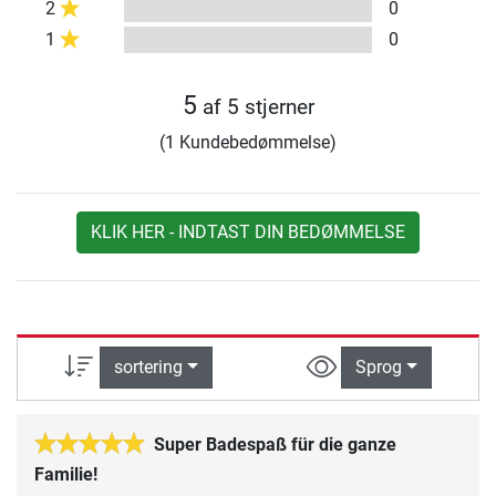
2
0
1
0
5
af 5 stjerner
(1 Kundebedømmelse)
KLIK HER - INDTAST DIN BEDØMMELSE
sortering
Sprog
Super Badespaß für die ganze
Familie!