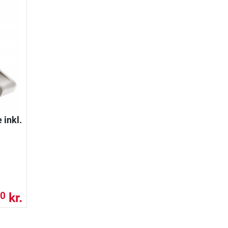
 inkl.
kr.
0