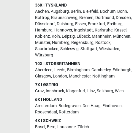
36X I TYSKLAND
Aachen
,
Augsburg
,
Berlin
,
Bielefeld
,
Bochum
,
Bonn
,
Bottrop
,
Braunschweig
,
Bremen
,
Dortmund
,
Dresden
,
Düsseldorf
,
Duisburg
,
Essen
,
Frankfurt
,
Freiburg
,
Hamburg
,
Hannover
,
Ingolstadt
,
Karlsruhe
,
Kassel
,
Koblenz
,
Köln
,
Leipzig
,
Lübeck
,
Mannheim
,
München
,
Münster
,
Nürnberg
,
Regensburg
,
Rostock
,
Saarbrücken
,
Schleswig
,
Stuttgart
,
Wiesbaden
,
Würzburg
10X I STORBRITANNIEN
Aberdeen
,
Leeds
,
Birmingham
,
Camberley
,
Edinburgh
,
Glasgow
,
London
,
Manchester
,
Nottingham
7X I ØSTRIG
Graz
,
Innsbruck
,
Klagenfurt
,
Linz
,
Salzburg
,
Wien
6X I HOLLAND
Amsterdam
,
Bodegraven
,
Den Haag
,
Eindhoven
,
Roosendaal
,
Rotterdam
4X I SCHWEIZ
Basel
,
Bern
,
Lausanne
,
Zürich