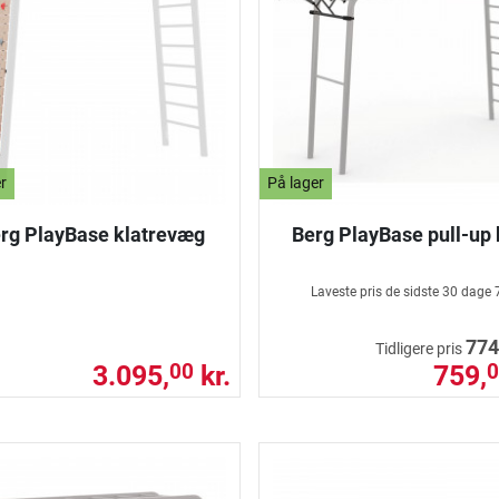
r
På lager
rg PlayBase klatrevæg
Berg PlayBase pull-up 
Laveste pris de sidste 30 dage
774
Tidligere pris
3.095,
kr.
759,
00
0