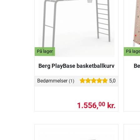
På lager
På lage
Berg PlayBase basketballkurv
Be
Bedømmelser
5,0
(1)
1.556,
kr.
00