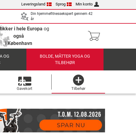
Leveringsland
Sprog
Min konto
Din hjemmefitnessekspert gennem 42
år
tikker i hele Europa
og
også
i København
A OG
BOLDE, MÅTTER YOGA OG
S
TILBEHØR
Gavekort
Tilbehør