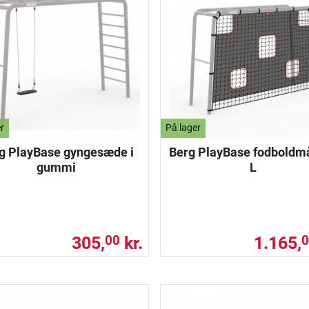
r
På lager
g PlayBase gyngesæde i
Berg PlayBase fodboldmå
gummi
L
305,
kr.
1.165,
00
0