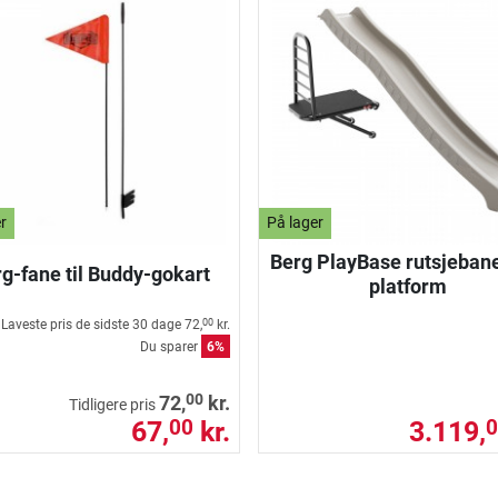
r
På lager
Berg PlayBase rutsjebane
g-fane til Buddy-gokart
platform
Laveste pris de sidste 30 dage
72,
kr.
00
Du sparer
6%
00
72,
kr.
Tidligere pris
67,
kr.
3.119,
00
0