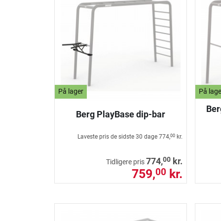
På lager
På lage
Ber
Berg PlayBase dip-bar
Laveste pris de sidste 30 dage
774,
kr.
00
00
774,
kr.
Tidligere pris
759,
kr.
00