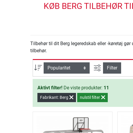
KØB BERG TILBEHØR TI
Tilbehør til dit Berg legeredskab eller -køretøj g
tilbehør.
Avanceret søg
sortering
Filter
Aktivt filter!
De viste produkter:
11
Fabrikant: Berg
nulstil filter