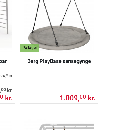
På lager
bar
Berg PlayBase sansegynge
774,
kr.
00
00
,
kr.
kr.
1.009,
kr.
0
00