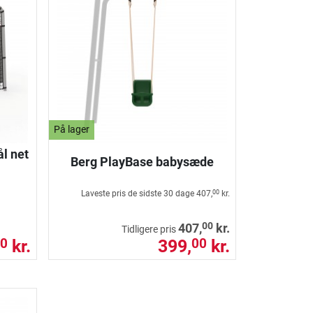
På lager
l net
Berg PlayBase babysæde
Laveste pris de sidste 30 dage
407,
kr.
00
00
407,
kr.
Tidligere pris
kr.
399,
kr.
0
00