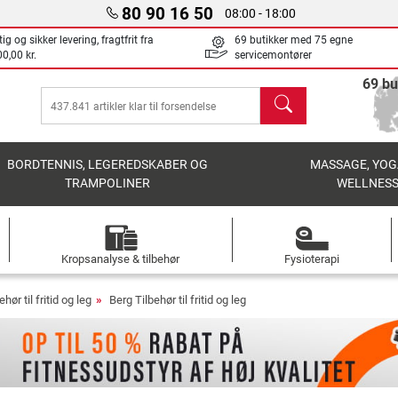
80 90 16 50
08:00 - 18:00
ig og sikker levering, fragtfrit fra
69 butikker med 75 egne
0,00 kr.
servicemontører
69 bu
søg
BORDTENNIS, LEGEREDSKABER OG
MASSAGE, YOG
TRAMPOLINER
WELLNES
Kropsanalyse & tilbehør
Fysioterapi
ehør til fritid og leg
Berg Tilbehør til fritid og leg