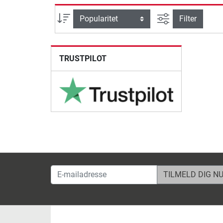
Avanceret søg
sortering
Filter
TRUSTPILOT
E-mailadresse