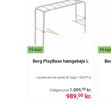
På lager
På lage
Berg PlayBase hængekøje L
Ber
Laveste pris de sidste 30 dage
1.009,
kr.
00
00
1.009,
kr.
Tidligere pris
989,
kr.
00