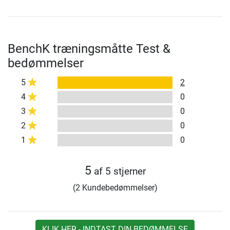
BenchK træningsmåtte Test &
bedømmelser
5
2
4
0
3
0
2
0
1
0
5
af 5 stjerner
(2 Kundebedømmelser)
KLIK HER - INDTAST DIN BEDØMMELSE