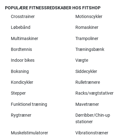
POPULÆRE FITNESSREDSKABER HOS FITSHOP
Crosstrainer
Motionscykler
Løbebånd
Romaskiner
Multimaskiner
Trampoliner
Bordtennis
Træningsbænk
Indoor bikes
Vægte
Boksning
Siddecykler
Kondicykler
Rulletrænere
Stepper
Racks/vægtstativer
Funktionel træning
Mavetræner
Rygtræner
Dørribber/Chin-up
stationer
Muskelstimulatorer
Vibrationstræner