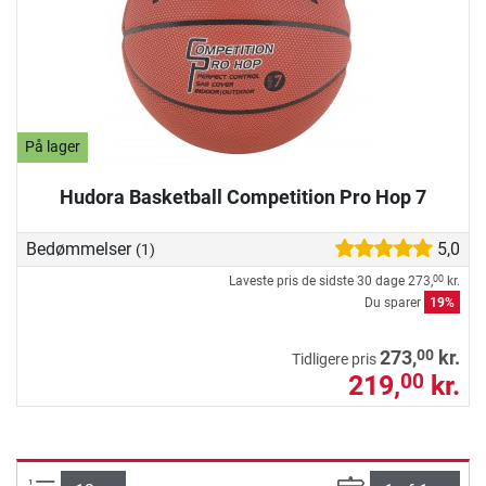
På lager
Hudora Basketball Competition Pro Hop 7
Bedømmelser
5,0
(1)
Laveste pris de sidste 30 dage
273,
kr.
00
Du sparer
19%
00
273,
kr.
Tidligere pris
219,
kr.
00