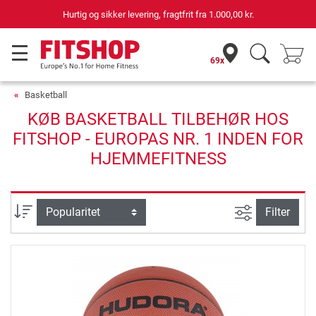
Hurtig og sikker levering, fragtfrit fra
1.000,00 kr.
69x
Basketball
KØB BASKETBALL TILBEHØR HOS
FITSHOP - EUROPAS NR. 1 INDEN FOR
HJEMMEFITNESS
Avanceret s
sortering
Filter