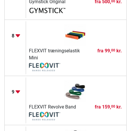
Gymstick Original
fra
500,
kr.
00
8
FLEXVIT træningselastik
fra
99,
kr.
00
Mini
9
FLEXVIT Revolve Band
fra
159,
kr.
00