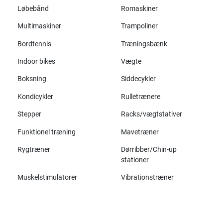
Løbebånd
Romaskiner
Multimaskiner
Trampoliner
Bordtennis
Træningsbænk
Indoor bikes
Vægte
Boksning
Siddecykler
Kondicykler
Rulletrænere
Stepper
Racks/vægtstativer
Funktionel træning
Mavetræner
Rygtræner
Dørribber/Chin-up
stationer
Muskelstimulatorer
Vibrationstræner
Alle mærker