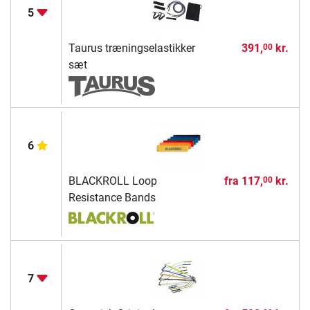
5
Taurus træningselastikker
391,
kr.
00
sæt
6
BLACKROLL Loop
fra
117,
kr.
00
Resistance Bands
7