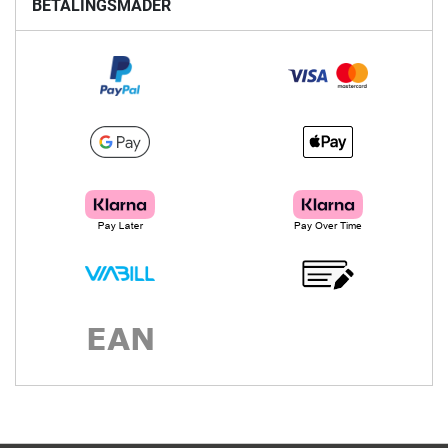
BETALINGSMÅDER