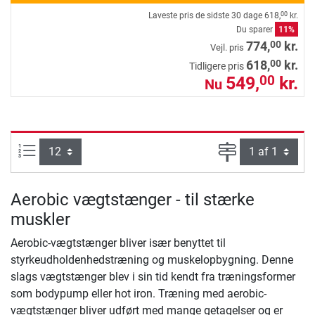
Laveste pris de sidste 30 dage
618,
kr.
00
Du sparer
11%
00
774,
kr.
Vejl. pris
00
618,
kr.
Tidligere pris
549,
kr.
00
Nu
Artikel pr. side:
Side
Aerobic vægtstænger - til stærke
muskler
Aerobic-vægtstænger bliver især benyttet til
styrkeudholdenhedstræning og muskelopbygning. Denne
slags vægtstænger blev i sin tid kendt fra træningsformer
som bodypump eller hot iron. Træning med aerobic-
vægtstænger bliver udført med mange getagelser og er