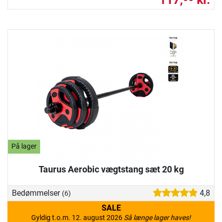
På lager
Taurus Aerobic vægtstang sæt 20 kg
Bedømmelser
4,8
(6)
SALE
Gyldig t.o.m. 12. august 2026
Så længe lager haves!