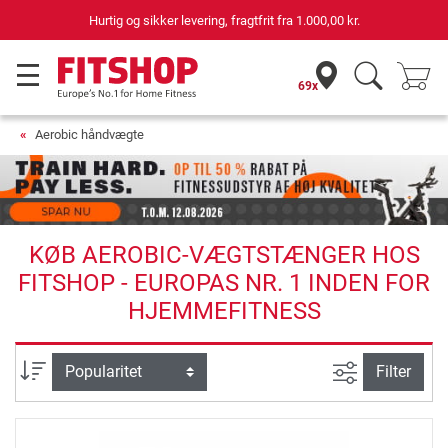
Hurtig og sikker levering, fragtfrit fra
1.000,00 kr.
69x
Aerobic håndvægte
KØB AEROBIC-VÆGTSTÆNGER HOS
FITSHOP - EUROPAS NR. 1 INDEN FOR
HJEMMEFITNESS
Avanceret s
sortering
Filter