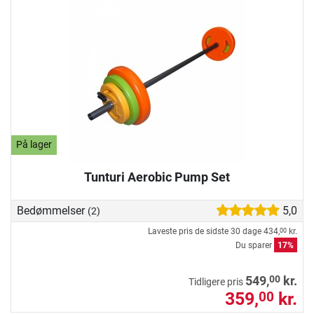
På lager
Tunturi Aerobic Pump Set
Bedømmelser
5,0
(2)
Laveste pris de sidste 30 dage
434,
kr.
00
Du sparer
17%
00
549,
kr.
Tidligere pris
359,
kr.
00