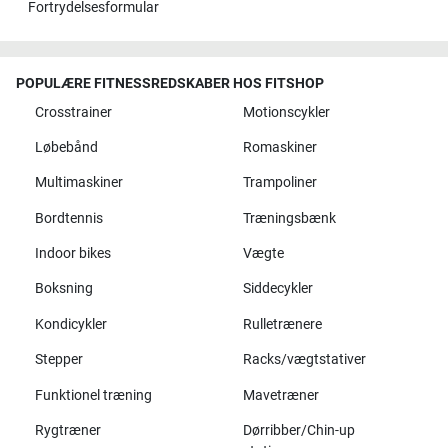
Fortrydelsesformular
POPULÆRE FITNESSREDSKABER HOS FITSHOP
Crosstrainer
Motionscykler
Løbebånd
Romaskiner
Multimaskiner
Trampoliner
Bordtennis
Træningsbænk
Indoor bikes
Vægte
Boksning
Siddecykler
Kondicykler
Rulletrænere
Stepper
Racks/vægtstativer
Funktionel træning
Mavetræner
Rygtræner
Dørribber/Chin-up