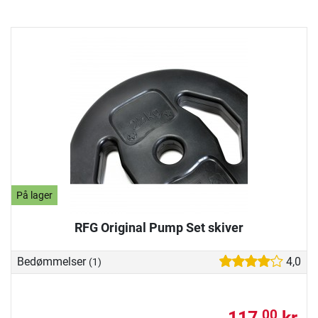
På lager
RFG Original Pump Set skiver
Bedømmelser
4,0
(1)
117,
kr.
00