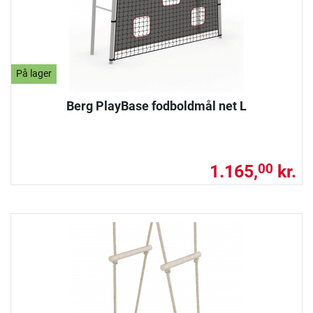
På lager
Berg PlayBase fodboldmål net L
1.165,
kr.
00