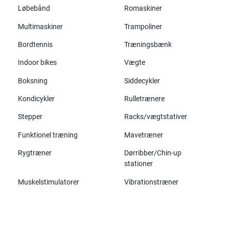
Løbebånd
Romaskiner
Multimaskiner
Trampoliner
Bordtennis
Træningsbænk
Indoor bikes
Vægte
Boksning
Siddecykler
Kondicykler
Rulletrænere
Stepper
Racks/vægtstativer
Funktionel træning
Mavetræner
Rygtræner
Dørribber/Chin-up
stationer
Muskelstimulatorer
Vibrationstræner
Alle mærker