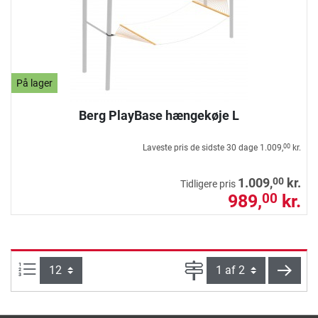
På lager
Berg PlayBase hængekøje L
Laveste pris de sidste 30 dage
1.009,
kr.
00
00
1.009,
kr.
Tidligere pris
989,
kr.
00
Artikel pr. side:
Side
vider