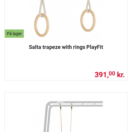
På lager
Salta trapeze with rings PlayFit
391,
kr.
00