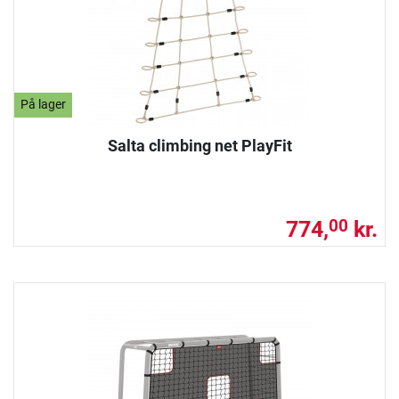
På lager
Salta climbing net PlayFit
774,
kr.
00