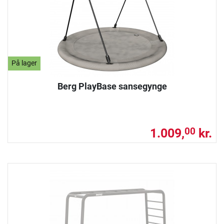
På lager
Berg PlayBase sansegynge
1.009,
kr.
00