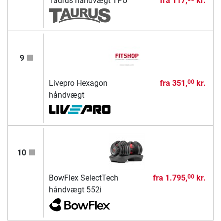
Taurus håndvægt TPU
fra
117,
kr.
9
Livepro Hexagon
fra
351,
kr.
00
håndvægt
10
BowFlex SelectTech
fra
1.795,
kr.
00
håndvægt 552i