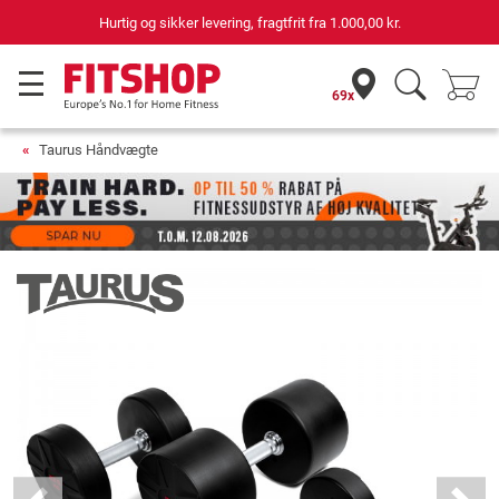
69 butikker med 75 egne servicemontører
69x
Taurus Håndvægte