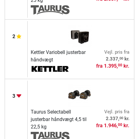
25 kg
2
Kettler Variobell justerbar
Vejl. pris
fra
00
2.337,
kr.
håndvægt
fra
1.395,
kr.
00
3
Taurus Selectabell
Vejl. pris
fra
00
2.337,
kr.
justerbar håndvægt 4,5 til
fra
1.946,
kr.
00
22,5 kg