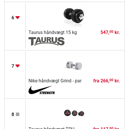
6
Taurus håndvægt 15 kg
547,
kr.
00
7
Nike håndvægt Grind - par
fra
266,
kr.
00
8
00