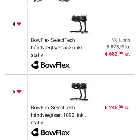
4
BowFlex SelectTech
Vejl. pris
00
5.873,
kr.
håndvægtsæt 552i inkl.
4.682,
kr.
00
stativ
5
BowFlex SelectTech
6.245,
kr.
00
håndvægtsæt 1090i inkl.
stativ