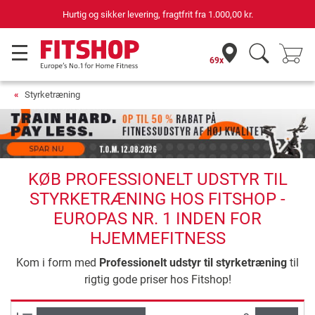
Hurtig og sikker levering, fragtfrit fra
1.000,00 kr.
69x
Styrketræning
KØB PROFESSIONELT UDSTYR TIL
STYRKETRÆNING HOS FITSHOP -
EUROPAS NR. 1 INDEN FOR
HJEMMEFITNESS
Kom i form med
Professionelt udstyr til styrketræning
til
rigtig gode priser hos Fitshop!