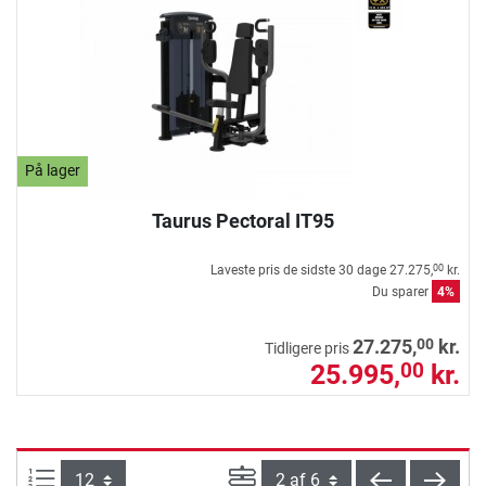
På lager
Taurus Pectoral IT95
Laveste pris de sidste 30 dage
27.275,
kr.
00
Du sparer
4%
00
27.275,
kr.
Tidligere pris
25.995,
kr.
00
Artikel pr. side:
Side
tilbage
vider