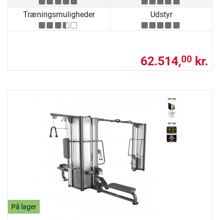
Træningsmuligheder
Udstyr
62.514,
kr.
00
På lager