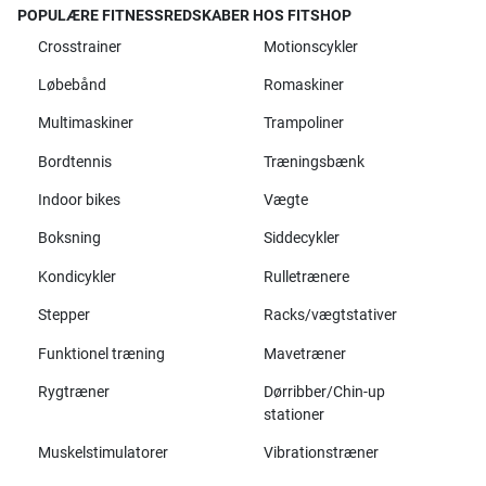
POPULÆRE FITNESSREDSKABER HOS FITSHOP
Crosstrainer
Motionscykler
Løbebånd
Romaskiner
Multimaskiner
Trampoliner
Bordtennis
Træningsbænk
Indoor bikes
Vægte
Boksning
Siddecykler
Kondicykler
Rulletrænere
Stepper
Racks/vægtstativer
Funktionel træning
Mavetræner
Rygtræner
Dørribber/Chin-up
stationer
Muskelstimulatorer
Vibrationstræner