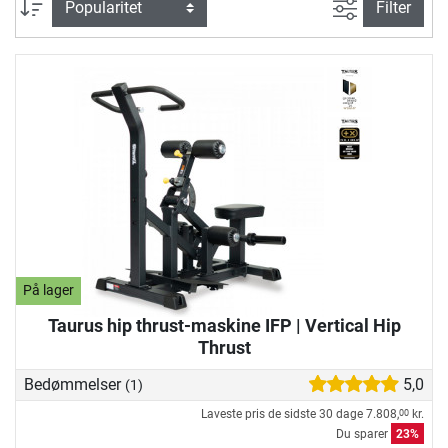
Avanceret s
sortering
Filter
På lager
Taurus hip thrust-maskine IFP | Vertical Hip
Thrust
Bedømmelser
5,0
(1)
Laveste pris de sidste 30 dage
7.808,
kr.
00
Du sparer
23%