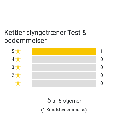
Kettler slyngetræner Test &
bedømmelser
5
1
4
0
3
0
2
0
1
0
5
af 5 stjerner
(1 Kundebedømmelse)