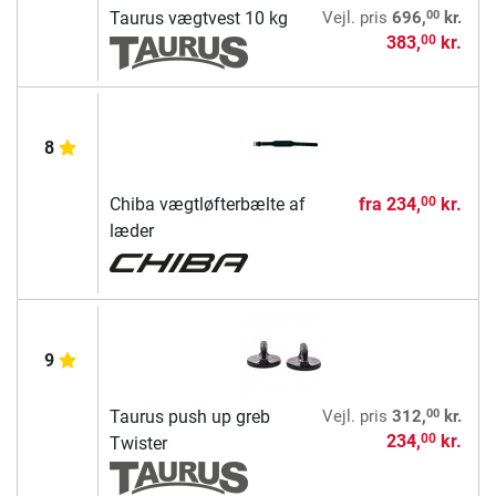
00
Taurus vægtvest 10 kg
Vejl. pris
696,
kr.
383,
kr.
00
8
Chiba vægtløfterbælte af
fra
234,
kr.
00
læder
9
00
Taurus push up greb
Vejl. pris
312,
kr.
234,
kr.
00
Twister