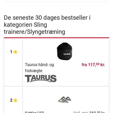
De seneste 30 dages bestseller i
kategorien Sling
trainere/Slyngetræning
1
Taurus hånd- og
fra
117,
kr.
00
fodvægte
2
00
Vejl. pris
383,
kr.