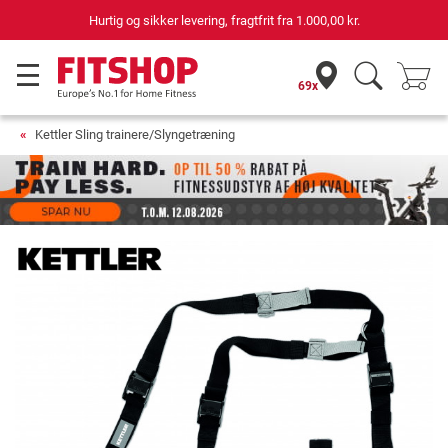
levering, fragtfrit fra
1.000,00 kr.
69 butikker m
69x
Kettler Sling trainere/Slyngetræning