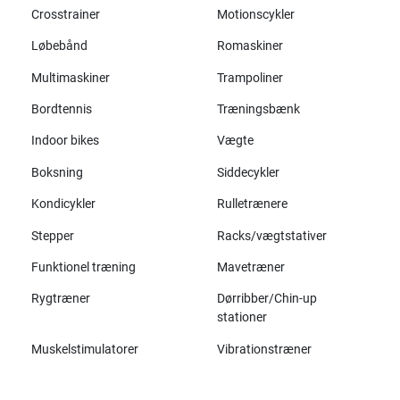
Crosstrainer
Motionscykler
Løbebånd
Romaskiner
Multimaskiner
Trampoliner
Bordtennis
Træningsbænk
Indoor bikes
Vægte
Boksning
Siddecykler
Kondicykler
Rulletrænere
Stepper
Racks/vægtstativer
Funktionel træning
Mavetræner
Rygtræner
Dørribber/Chin-up
stationer
Muskelstimulatorer
Vibrationstræner
Alle mærker