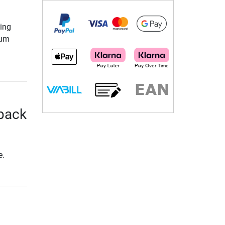
wing
ium
-pack
e.