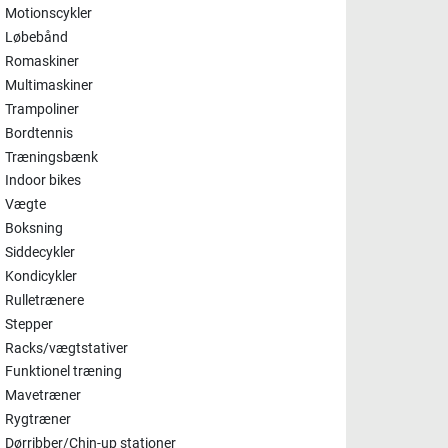
Motionscykler
Løbebånd
Romaskiner
Multimaskiner
Trampoliner
Bordtennis
Træningsbænk
Indoor bikes
Vægte
Boksning
Siddecykler
Kondicykler
Rulletrænere
Stepper
Racks/vægtstativer
Funktionel træning
Mavetræner
Rygtræner
Dørribber/Chin-up stationer