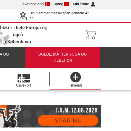
Leveringsland
Sprog
Min konto
Din hjemmefitnessekspert gennem 42
år
tikker i hele Europa
og
også
i København
A OG
BOLDE, MÅTTER YOGA OG
S
TILBEHØR
Gavekort
Tilbehør