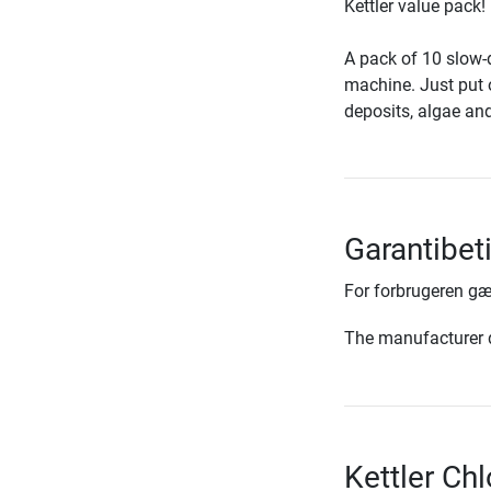
Kettler value pack!
A pack of 10 slow-d
machine. Just put o
deposits, algae and
Garantibet
For forbrugeren gæ
The manufacturer d
Kettler Ch