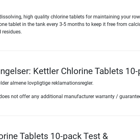
issolving, high quality chlorine tablets for maintaining your ro
ne tablet in the tank every 3-5 months to keep it free from calc
 residues.
ingelser: Kettler Chlorine Tablets 10
lder almene lovpligtige reklamationsregler.
oes not offer any additional manufacturer warranty / guarante
lorine Tablets 10-pack Test &