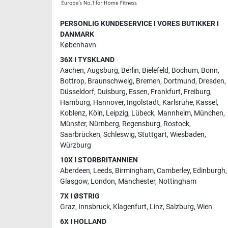
PERSONLIG KUNDESERVICE I VORES BUTIKKER I
DANMARK
København
36X I TYSKLAND
Aachen
,
Augsburg
,
Berlin
,
Bielefeld
,
Bochum
,
Bonn
,
Bottrop
,
Braunschweig
,
Bremen
,
Dortmund
,
Dresden
,
Düsseldorf
,
Duisburg
,
Essen
,
Frankfurt
,
Freiburg
,
Hamburg
,
Hannover
,
Ingolstadt
,
Karlsruhe
,
Kassel
,
Koblenz
,
Köln
,
Leipzig
,
Lübeck
,
Mannheim
,
München
,
Münster
,
Nürnberg
,
Regensburg
,
Rostock
,
Saarbrücken
,
Schleswig
,
Stuttgart
,
Wiesbaden
,
Würzburg
10X I STORBRITANNIEN
Aberdeen
,
Leeds
,
Birmingham
,
Camberley
,
Edinburgh
,
Glasgow
,
London
,
Manchester
,
Nottingham
7X I ØSTRIG
Graz
,
Innsbruck
,
Klagenfurt
,
Linz
,
Salzburg
,
Wien
6X I HOLLAND