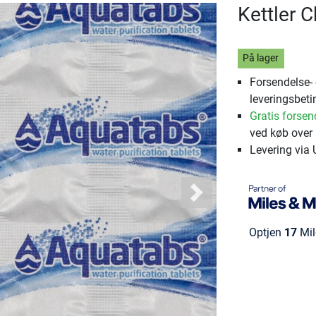
Kettler C
På lager
Forsendelse-
leveringsbeti
Gratis forsen
ved køb over 
Levering via
Next
Optjen
17
Mil