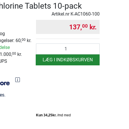
hlorine Tablets 10-pack
Artikel.nr
K-AC1060-100
137,
kr.
00
 og
ngelser: 60,
kr.
00
antal
delse
1.000,
kr.
00
LÆG I INDKØBSKURVEN
 UPS
es.