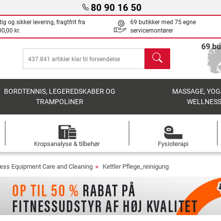
80 90 16 50
ig og sikker levering, fragtfrit fra
69 butikker med 75 egne
0,00 kr.
servicemontører
69 bu
søg
BORDTENNIS, LEGEREDSKABER OG
MASSAGE, YOG
TRAMPOLINER
WELLNES
Kropsanalyse & tilbehør
Fysioterapi
ness Equipment Care and Cleaning
Kettler Pflege_reinigung