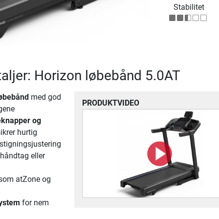
Stabilitet
aljer: Horizon løbebånd 5.0AT
løbebånd
med god
PRODUKTVIDEO
ngene
eknapper og
ikrer hurtig
stigningsjustering
håndtag eller
, som atZone og
system
for nem