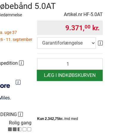
løbebånd 5.0AT
Artikel.nr
HF-5.0AT
Bedømmelse
9.371,
kr.
00
ca. uge 37
6 - 11. september
Garantiforlæn
antal
spedition
LÆG I INDKØBSKURVEN
iles.
RDERING
Rolig gang