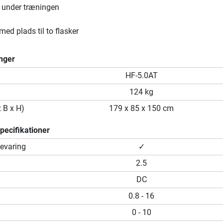
 under træningen
med plads til to flasker
nger
HF-5.0AT
124 kg
x B x H)
179 x 85 x 150 cm
ecifikationer
evaring
✓
2.5
DC
0.8 - 16
0 - 10