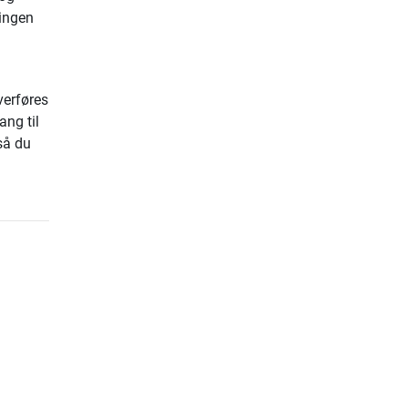
ningen
verføres
ng til
så du