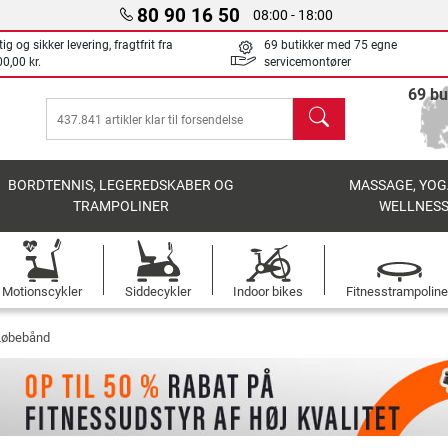
80 90 16 50
08:00 - 18:00
ig og sikker levering, fragtfrit fra
69 butikker med 75 egne
0,00 kr.
servicemontører
69 bu
søg
BORDTENNIS, LEGEREDSKABER OG
MASSAGE, YOG
TRAMPOLINER
WELLNES
Motionscykler
Siddecykler
Indoor bikes
Fitnesstrampoline
 Løbebånd