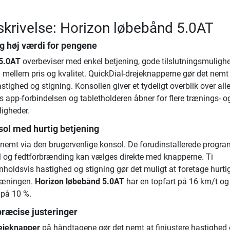
krivelse: Horizon løbebånd 5.0AT
g høj værdi for pengene
 5.0AT
overbeviser med enkel betjening, gode tilslutningsmuligh
ld mellem pris og kvalitet. QuickDial-drejeknapperne gør det nemt
astighed og stigning. Konsollen giver et tydeligt overblik over all
 app-forbindelsen og tabletholderen åbner for flere trænings- o
igheder.
sol med hurtig betjening
nemt via den brugervenlige konsol. De forudinstallerede progr
l og fedtforbrænding kan vælges direkte med knapperne. Ti
enholdsvis hastighed og stigning gør det muligt at foretage hurti
træningen.
Horizon løbebånd 5.0AT
har en topfart på 16 km/t og
 på 10 %.
præcise justeringer
rejeknapper
på håndtagene gør det nemt at finjustere hastighed