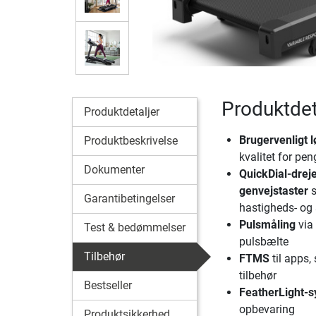
Produktdet
Produktdetaljer
Brugervenligt 
Produktbeskrivelse
kvalitet for pe
Dokumenter
QuickDial-drej
genvejstaster
s
Garantibetingelser
hastigheds- og 
Pulsmåling
via 
Test & bedømmelser
pulsbælte
Tilbehør
FTMS
til apps
tilbehør
Bestseller
FeatherLight-
opbevaring
Produktsikkerhed