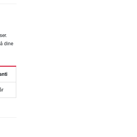
ser.
på dine
anti
år