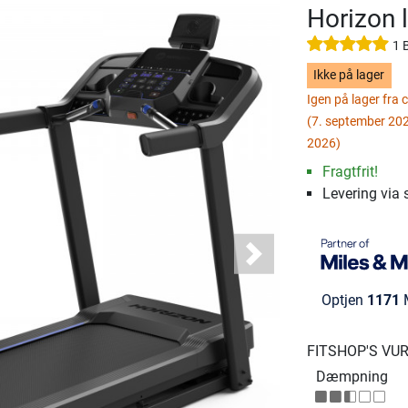
Horizon 
1 
Ikke på lager
Igen på lager fra 
(7. september 202
2026)
Fragtfrit!
Levering via 
Next
Optjen
1171
M
FITSHOP'S VU
Dæmpning