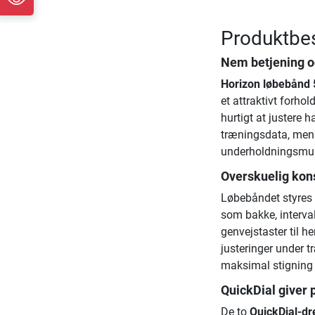
Produktbes
Nem betjening o
Horizon løbebånd
et attraktivt forho
hurtigt at justere h
træningsdata, mens
underholdningsmul
Overskuelig kon
Løbebåndet styres 
som bakke, interva
genvejstaster til h
justeringer under 
maksimal stigning
QuickDial giver 
De to
QuickDial-d