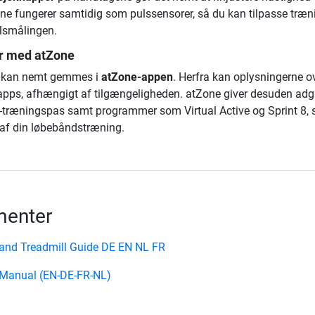
ne fungerer samtidig som pulssensorer, så du kan tilpasse træ
lsmålingen.
r med atZone
a kan nemt gemmes i
atZone-appen
. Herfra kan oplysningerne o
 apps, afhængigt af tilgængeligheden. atZone giver desuden adga
ræningspas samt programmer som Virtual Active og Sprint 8, 
af din løbebåndstræning.
enter
nd Treadmill Guide DE EN NL FR
 Manual (EN-DE-FR-NL)