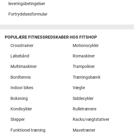
leveringsbetingelser
Fortrydelsesformular
POPULÆRE FITNESSREDSKABER HOS FITSHOP
Crosstrainer
Motionscykler
Løbebånd
Romaskiner
Multimaskiner
Trampoliner
Bordtennis
Træningsbænk
Indoor bikes
Vægte
Boksning
Siddecykler
Kondicykler
Rulletrænere
Stepper
Racks/vægtstativer
Funktionel træning
Mavetræner