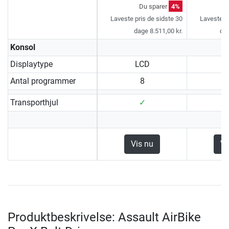
Du sparer
4%
D
Laveste pris de sidste 30
Laveste pr
dage 8.511,00 kr.
dag
Konsol
Displaytype
LCD
Antal programmer
8
Transporthjul
✓
Vis nu
Vi
Produktbeskrivelse: Assault AirBike