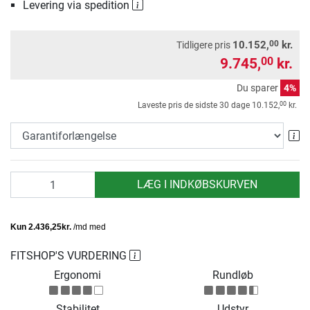
Levering via spedition
00
10.152,
kr.
Tidligere pris
9.745,
kr.
00
Du sparer
4%
00
Laveste pris de sidste 30 dage
10.152,
kr.
Ga
antal
LÆG I INDKØBSKURVEN
FITSHOP'S VURDERING
Ergonomi
Rundløb
Stabilitet
Udstyr