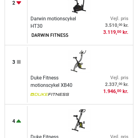
2
Darwin motionscykel
Vejl. pris
00
3.510,
kr.
HT30
3.119,
kr.
00
3
Duke Fitness
Vejl. pris
00
2.337,
kr.
motionscykel XB40
1.946,
kr.
00
4
Duke Fitness
Vejl. pris