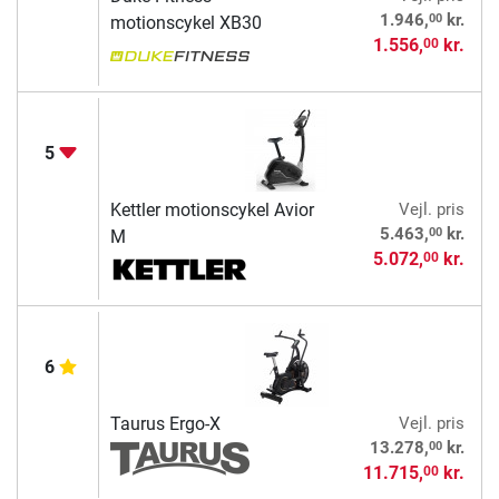
00
1.946,
kr.
motionscykel XB30
1.556,
kr.
00
5
Kettler motionscykel Avior
Vejl. pris
00
5.463,
kr.
M
5.072,
kr.
00
6
Taurus Ergo-X
Vejl. pris
00
13.278,
kr.
11.715,
kr.
00