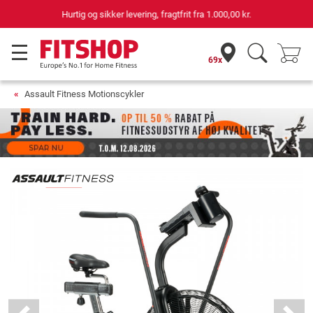
69 butikker med 75 egne servicemontører
69x
Assault Fitness Motionscykler