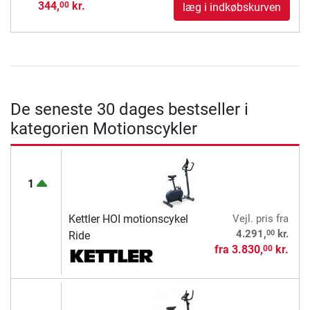
344,
kr.
00
læg i indkøbskurven
De seneste 30 dages bestseller i
kategorien Motionscykler
1
Kettler HOI motionscykel
Vejl. pris
fra
00
4.291,
kr.
Ride
fra
3.830,
kr.
00