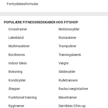
Fortrydelsesformular
POPULÆRE FITNESSREDSKABER HOS FITSHOP
Crosstrainer
Motionscykler
Løbebånd
Romaskiner
Multimaskiner
Trampoliner
Bordtennis
Træningsbænk
Indoor bikes
Vægte
Boksning
Siddecykler
Kondicykler
Rulletrænere
Stepper
Racks/vægtstativer
Funktionel træning
Mavetræner
Rygtræner
Dørribber/Chin-up