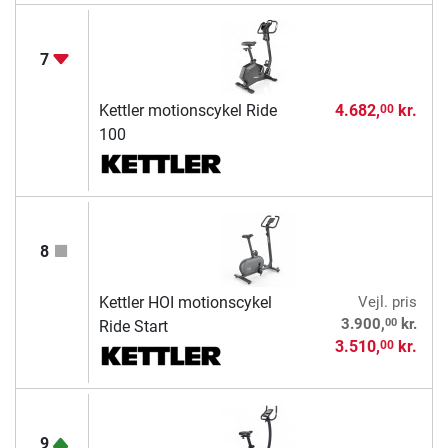
7
Kettler motionscykel Ride
4.682,
kr.
00
100
8
Kettler HOI motionscykel
Vejl. pris
00
3.900,
kr.
Ride Start
3.510,
kr.
00
9