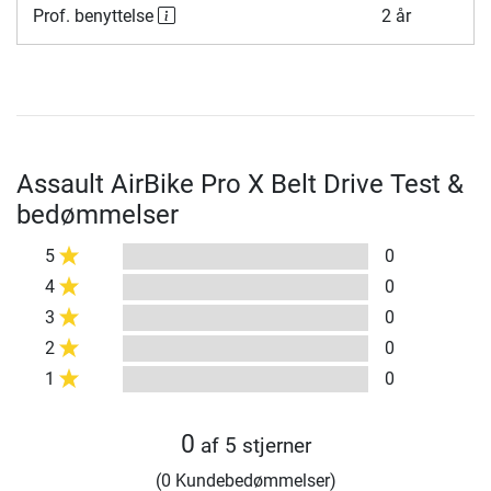
Prof. benyttelse
2 år
Assault AirBike Pro X Belt Drive Test &
bedømmelser
5
0
4
0
3
0
2
0
1
0
0
af 5 stjerner
(0 Kundebedømmelser)