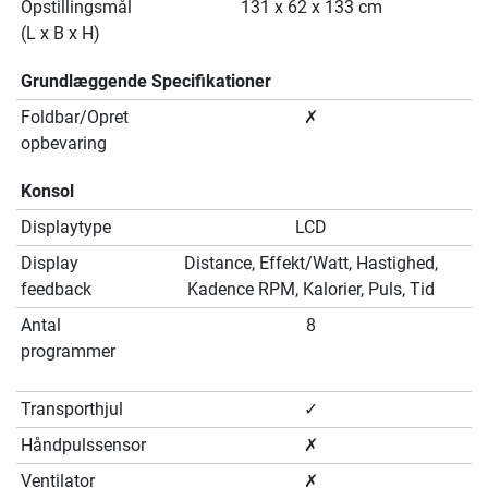
Opstillingsmål
131 x 62 x 133 cm
(L x B x H)
Grundlæggende Specifikationer
Foldbar/Opret
✗
opbevaring
Konsol
Displaytype
LCD
Display
Distance, Effekt/Watt, Hastighed,
feedback
Kadence RPM, Kalorier, Puls, Tid
Antal
8
programmer
Transporthjul
✓
Håndpulssensor
✗
Ventilator
✗