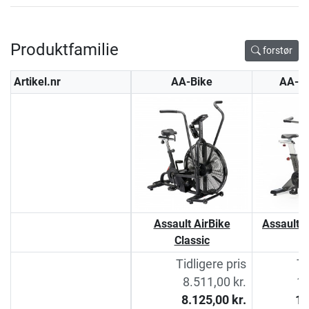
Produktfamilie
forstør
Artikel.nr
AA-Bike
AA-Bi
Assault AirBike
Assault A
Classic
Tidligere pris
Ti
8.511,00 kr.
14
8.125,00 kr.
12