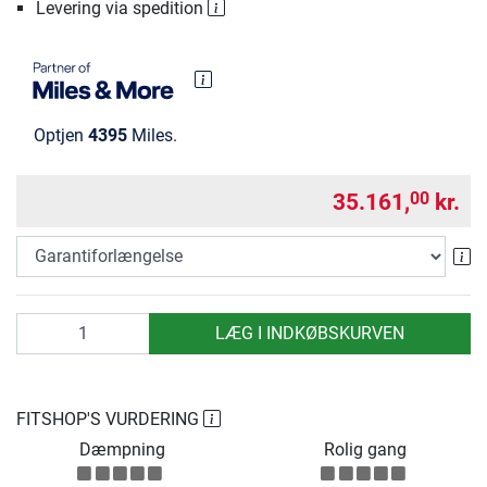
Levering via spedition
Optjen
4395
Miles.
35.161,
kr.
00
Ga
antal
LÆG I INDKØBSKURVEN
FITSHOP'S VURDERING
Dæmpning
Rolig gang