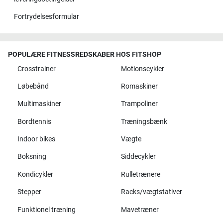
Fortrydelsesformular
POPULÆRE FITNESSREDSKABER HOS FITSHOP
Crosstrainer
Motionscykler
Løbebånd
Romaskiner
Multimaskiner
Trampoliner
Bordtennis
Træningsbænk
Indoor bikes
Vægte
Boksning
Siddecykler
Kondicykler
Rulletrænere
Stepper
Racks/vægtstativer
Funktionel træning
Mavetræner