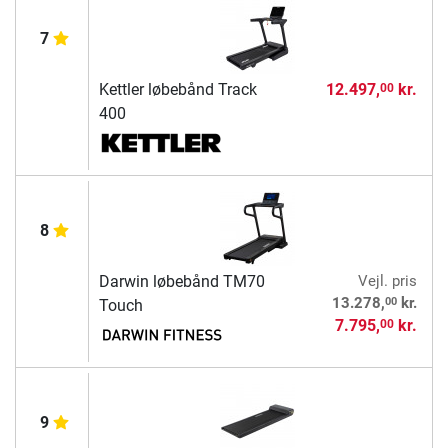
7
Kettler løbebånd Track
12.497,
kr.
00
400
8
Darwin løbebånd TM70
Vejl. pris
00
13.278,
kr.
Touch
7.795,
kr.
00
9