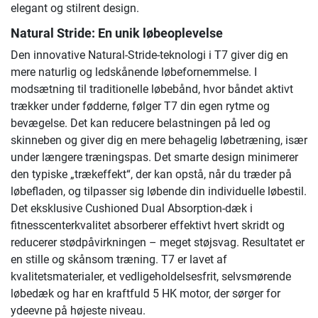
elegant og stilrent design.
Natural Stride: En unik løbeoplevelse
Den innovative Natural-Stride-teknologi i T7 giver dig en
mere naturlig og ledskånende løbefornemmelse. I
modsætning til traditionelle løbebånd, hvor båndet aktivt
trækker under fødderne, følger T7 din egen rytme og
bevægelse. Det kan reducere belastningen på led og
skinneben og giver dig en mere behagelig løbetræning, især
under længere træningspas. Det smarte design minimerer
den typiske „trækeffekt“, der kan opstå, når du træder på
løbefladen, og tilpasser sig løbende din individuelle løbestil.
Det eksklusive Cushioned Dual Absorption-dæk i
fitnesscenterkvalitet absorberer effektivt hvert skridt og
reducerer stødpåvirkningen – meget støjsvag. Resultatet er
en stille og skånsom træning. T7 er lavet af
kvalitetsmaterialer, et vedligeholdelsesfrit, selvsmørende
løbedæk og har en kraftfuld 5 HK motor, der sørger for
ydeevne på højeste niveau.