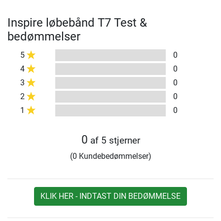
Inspire løbebånd T7 Test &
bedømmelser
5
0
4
0
3
0
2
0
1
0
0
af 5 stjerner
(0 Kundebedømmelser)
KLIK HER - INDTAST DIN BEDØMMELSE