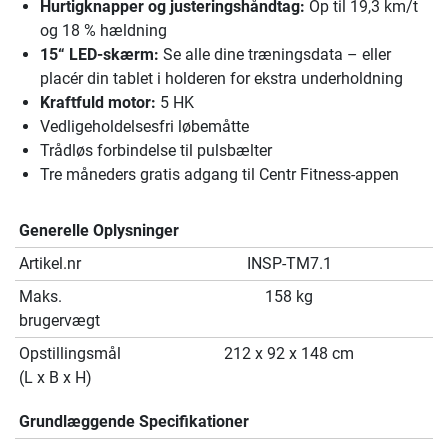
Hurtigknapper og justeringshåndtag:
Op til 19,3 km/t
og 18 % hældning
15“ LED-skærm:
Se alle dine træningsdata – eller
placér din tablet i holderen for ekstra underholdning
Kraftfuld motor:
5 HK
Vedligeholdelsesfri løbemåtte
Trådløs forbindelse til pulsbælter
Tre måneders gratis adgang til Centr Fitness-appen
Generelle Oplysninger
Artikel.nr
INSP-TM7.1
Maks.
158 kg
brugervægt
Opstillingsmål
212 x 92 x 148 cm
(L x B x H)
Grundlæggende Specifikationer