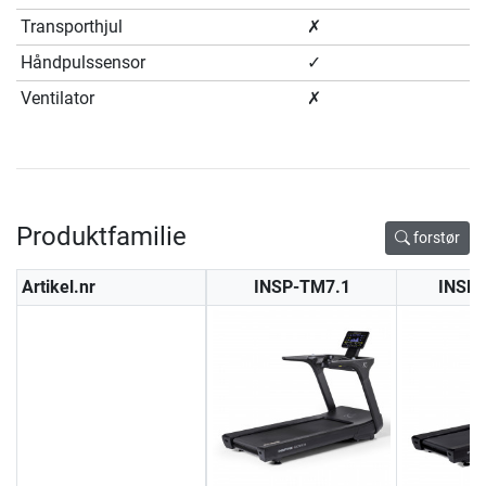
Transporthjul
✗
Håndpulssensor
✓
Ventilator
✗
Produktfamilie
forstør
Artikel.nr
INSP-TM7.1
INSP