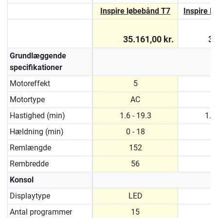
Inspire løbebånd T7
Inspire l
35.161,00 kr.
39
Grundlæggende
specifikationer
Motoreffekt
5
Motortype
AC
Hastighed (min)
1.6 - 19.3
1.6 
Hældning (min)
0 - 18
0 
Remlængde
152
Rembredde
56
Konsol
Displaytype
LED
Antal programmer
15