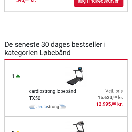
540,
kr.
læg i indkøbskurven
De seneste 30 dages bestseller i
kategorien Løbebånd
1
cardiostrong løbebånd
Vejl. pris
00
15.623,
kr.
TX50
12.995,
kr.
00