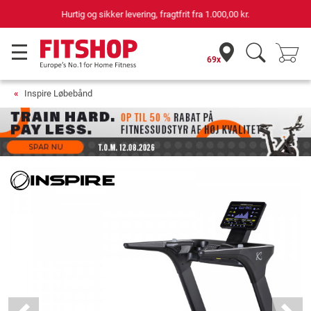
69 butikker med 75 egne servicemontører
69x
Inspire Løbebånd