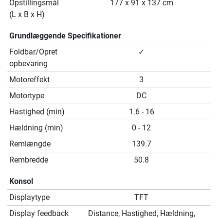
Opstillingsmål
177 x 91 x 137 cm
(L x B x H)
Grundlæggende Specifikationer
Foldbar/Opret
✓
opbevaring
Motoreffekt
3
Motortype
DC
Hastighed (min)
1.6 - 16
Hældning (min)
0 - 12
Remlængde
139.7
Rembredde
50.8
Konsol
Displaytype
TFT
Display feedback
Distance, Hastighed, Hældning,