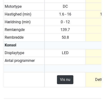
Motortype
DC
Hastighed (min)
1.6 - 16
1.6
Hældning (min)
0 - 12
0 
Remlængde
139.7
1
Rembredde
50.8
5
Konsol
Displaytype
LED
Antal programmer
Vis nu
Dette