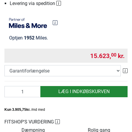
Levering via spedition
Optjen
1952
Miles.
15.623,
kr.
00
Ga
antal
LÆG I INDKØBSKURVEN
FITSHOP'S VURDERING
Dæmpning
Rolig gang