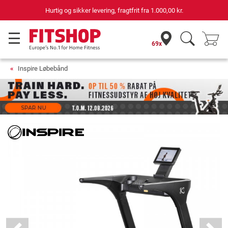
69 butikker med 75 egne servicemontører
69x
Inspire Løbebånd