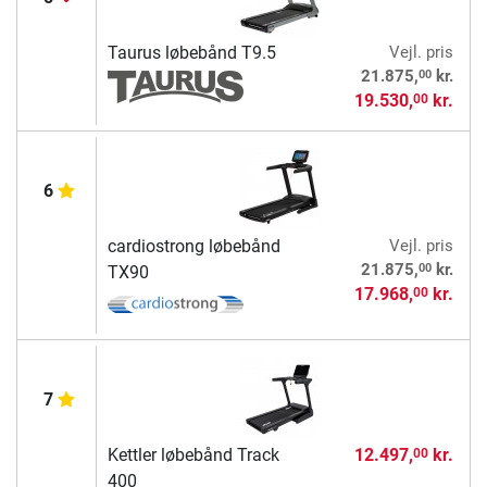
Taurus løbebånd T9.5
Vejl. pris
00
21.875,
kr.
19.530,
kr.
00
6
cardiostrong løbebånd
Vejl. pris
00
21.875,
kr.
TX90
17.968,
kr.
00
7
Kettler løbebånd Track
12.497,
kr.
00
400