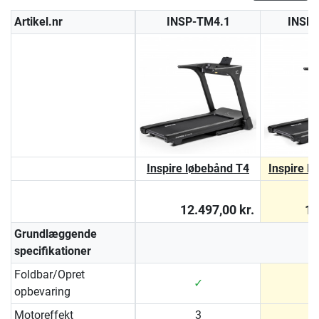
Artikel.nr
INSP-TM4.1
INSP
Inspire løbebånd T4
Inspire l
12.497,00 kr.
15
Grundlæggende
specifikationer
Foldbar/Opret
✓
opbevaring
Motoreffekt
3