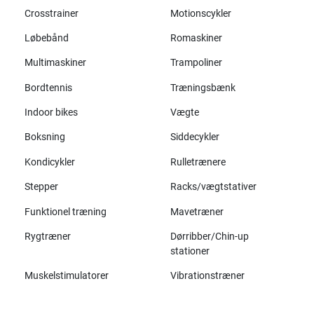
Crosstrainer
Motionscykler
Løbebånd
Romaskiner
Multimaskiner
Trampoliner
Bordtennis
Træningsbænk
Indoor bikes
Vægte
Boksning
Siddecykler
Kondicykler
Rulletrænere
Stepper
Racks/vægtstativer
Funktionel træning
Mavetræner
Rygtræner
Dørribber/Chin-up
stationer
Muskelstimulatorer
Vibrationstræner
Alle mærker