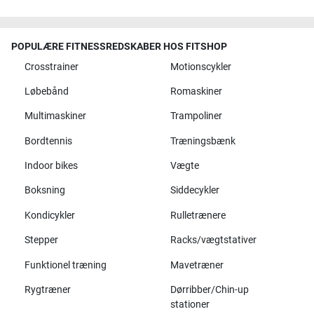
POPULÆRE FITNESSREDSKABER HOS FITSHOP
Crosstrainer
Motionscykler
Løbebånd
Romaskiner
Multimaskiner
Trampoliner
Bordtennis
Træningsbænk
Indoor bikes
Vægte
Boksning
Siddecykler
Kondicykler
Rulletrænere
Stepper
Racks/vægtstativer
Funktionel træning
Mavetræner
Rygtræner
Dørribber/Chin-up
stationer