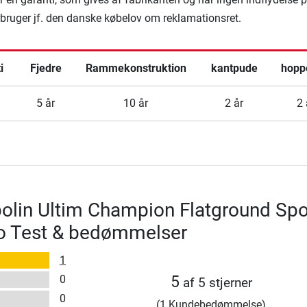
rbruger jf. den danske købelov om reklamationsret.
i
Fjedre
Rammekonstruktion
kantpude
hopp
5 år
10 år
2 år
2 
olin Ultim Champion Flatground Spo
ro Test & bedømmelser
1
0
5
af 5 stjerner
0
(1 Kundebedømmelse)