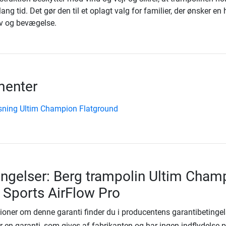
 lang tid. Det gør den til et oplagt valg for familier, der ønsker en
jov og bevægelse.
enter
sning Ultim Champion Flatground
ingelser: Berg trampolin Ultim Cham
 Sports AirFlow Pro
ioner om denne garanti finder du i producentens garantibetingel
 en garanti, som gives af fabrikanten og har ingen indflydelse 