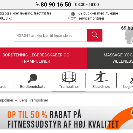
80 90 16 50
08:00 - 18:00
ig og sikker levering, fragtfrit fra
69 butikker med 75 egne
0,00 kr.
servicemontører
69 bu
søg
BORDTENNIS, LEGEREDSKABER OG
MASSAGE, YOG
TRAMPOLINER
WELLNES
orde
Bordtennisbats
Trampoliner
Slacklines
Legek
mpoliner
Berg Trampoliner