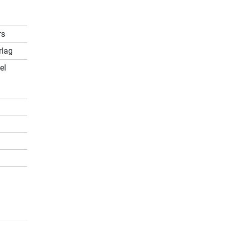
rs
rlag
el