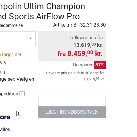
mpolin Ultim Champion
nd Sports AirFlow Pro
Artikel.nr
BT-32.31.23.30
Bedømmelse
Tidligere pris fra
13.619,
kr.
00
8.459,
kr.
00
fra
lager, der
ere
Du sparer
37%
 og
Laveste pris de sidste 30 dage fra
ngelser: Vælg en
00
13.619,
kr.
spedition
antal
LÆG I INDKØBSKURVEN
iles.