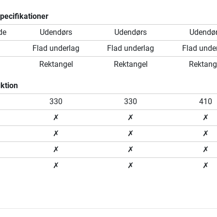
ecifikationer
de
Udendørs
Udendørs
Udendø
Flad underlag
Flad underlag
Flad unde
Rektangel
Rektangel
Rektang
ktion
330
330
410
✗
✗
✗
✗
✗
✗
✗
✗
✗
✗
✗
✗