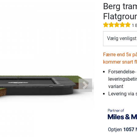
Berg tra
Flatgrou
1 
Vælg venligst
Færre end 5x på 
kommer snart fl
Forsendelse-
leveringsbeti
variant
Next
Levering via 
Optjen
1057
M