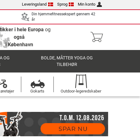
Leveringsland
Sprog
Min konto
Din hjemmefitnessekspert gennem 42
år
tikker i hele Europa
og
også
i København
A OG
BOLDE, MÅTTER YOGA OG
S
TILBEHØR
øretøjer
Gokarts
Outdoor-legeredskaber