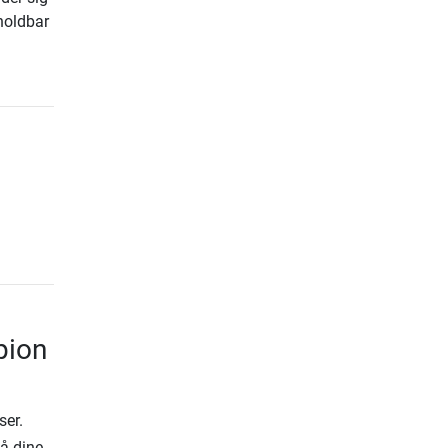
 holdbar
pion
ser.
på dine