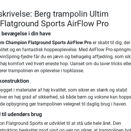
krivelse: Berg trampolin Ultim
latground Sports AirFlow Pro
g bevægelse i din have
tim Champion Flatground Sports AirFlow Pro
er skabt til dig, der 
itet og en fantastisk hoppeoplevelse. Med AirFlow Pro-springm
inSpring-fjedre får du en jævn og behagelig affjedring, som sik
høj komfort ved hvert eneste hop. Uanset om du laver tricks elle
verer trampolinen en oplevelse i topklasse.
 konstruktion
gget i materialer af høj kvalitet, som sikrer en stærk og stabil
giver en høj grad af sikkerhed, så både børn og voksne kan hop
lide opbygning gør trampolinen velegnet til daglig brug i haven.
 til udendørs brug
 Flatground Sports er udviklet til at stå ude hele året. Den
truktion beskytter mod vind og vejr og sikrer, at trampolinen hol