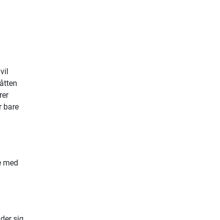
vil
åtten
rer
r bare
pe med
der sig