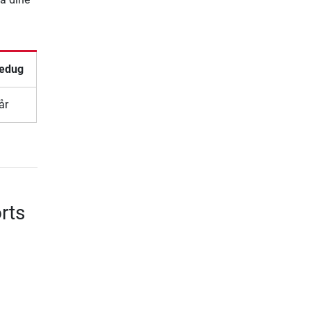
edug
år
rts