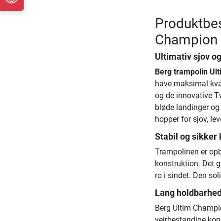
Produktbes
Champion F
Ultimativ sjov o
Berg trampolin Ul
have maksimal kval
og de innovative Tw
bløde landinger og 
hopper for sjov, le
Stabil og sikker
Trampolinen er opby
konstruktion. Det 
ro i sindet. Den so
Lang holdbarhed
Berg Ultim Champion
vejrbestandige kons