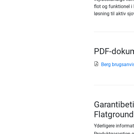
flot og funktionel i
løsning til aktiv s
PDF-dokum
Berg brugsanvi
Garantibet
Flatground
Yderligere informat
Produktgarantien er