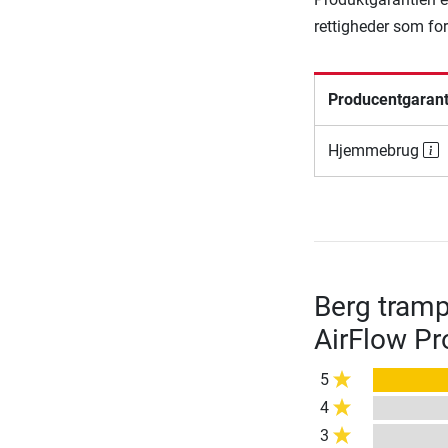
rettigheder som fo
Producentgarant
Hjemmebrug
Berg tramp
AirFlow P
5
4
3