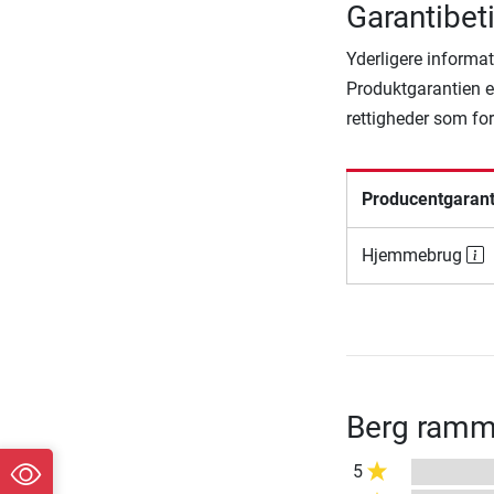
Garantibet
Yderligere informat
Produktgarantien er
rettigheder som fo
Producentgarant
Hjemmebrug
Berg ramm
5