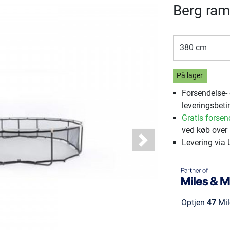
Berg ra
380 cm
På lager
Forsendelse-
leveringsbeti
Gratis forsen
ved køb over 
Levering via
Next
Optjen
47
Mil