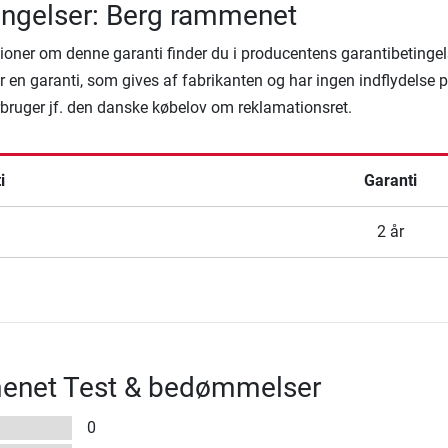
ingelser: Berg rammenet
ioner om denne garanti finder du i producentens garantibetingel
 en garanti, som gives af fabrikanten og har ingen indflydelse 
rbruger jf. den danske købelov om reklamationsret.
i
Garanti
2 år
enet Test & bedømmelser
0