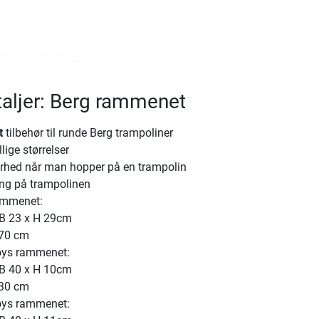
aljer: Berg rammenet
t
tilbehør til runde Berg trampoliner
llige størrelser
erhed når man hopper på en trampolin
ng på trampolinen
ammenet:
 B 23 x H 29cm
270 cm
oys rammenet:
 B 40 x H 10cm
330 cm
oys rammenet: