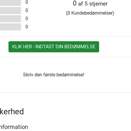
0
0
af 5 stjerner
0
(0 Kundebedømmelser)
0
0
KLIK HER - INDTAST DIN BEDØMMELSE
Skriv den første bedømmelse!
kkerhed
Information