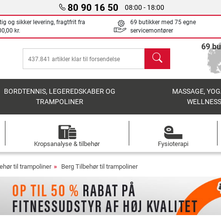
80 90 16 50
08:00 - 18:00
ig og sikker levering, fragtfrit fra
69 butikker med 75 egne
0,00 kr.
servicemontører
69 bu
søg
BORDTENNIS, LEGEREDSKABER OG
MASSAGE, YOG
TRAMPOLINER
WELLNES
Kropsanalyse & tilbehør
Fysioterapi
ehør til trampoliner
Berg Tilbehør til trampoliner