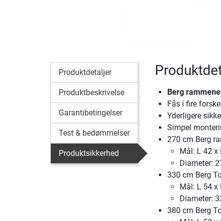
Produktdet
Produktdetaljer
Berg rammene
Produktbeskrivelse
Fås i fire forske
Garantibetingelser
Yderligere sikk
Simpel monteri
Test & bedømmelser
270 cm Berg r
Mål: L 42 x
Produktsikkerhed
Diameter: 
330 cm Berg T
Mål: L 54 x
Diameter: 
380 cm Berg T