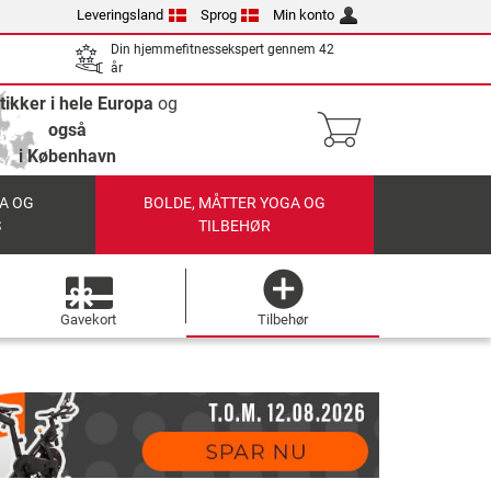
Leveringsland
Sprog
Min konto
Din hjemmefitnessekspert gennem 42
år
tikker i hele Europa
og
også
i København
A OG
BOLDE, MÅTTER YOGA OG
S
TILBEHØR
Gavekort
Tilbehør