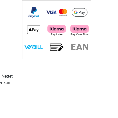
 Nettet
yr kan