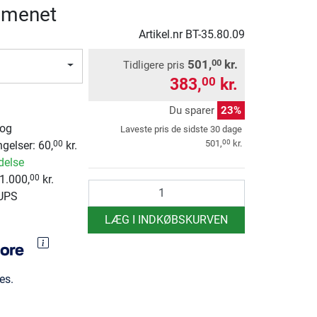
mmenet
Artikel.nr
BT-35.80.09
501,
kr.
00
Tidligere pris
383,
kr.
00
Du sparer
23%
 og
Laveste pris de sidste 30 dage
00
501,
kr.
ngelser:
60,
kr.
00
delse
1.000,
kr.
00
antal
 UPS
LÆG I INDKØBSKURVEN
es.