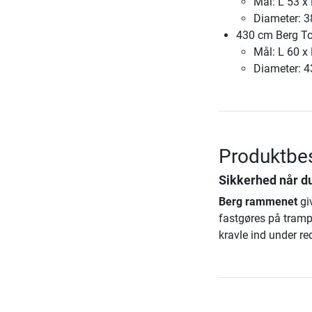
Mål: L 53 x
Diameter: 
430 cm Berg T
Mål: L 60 x
Diameter: 
Produktbes
Sikkerhed når d
Berg rammenet
gi
fastgøres på trampo
kravle ind under re