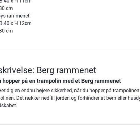
 B 40 x H 11cm
380 cm
oys rammenet:
 B 40 x H 12cm
430 cm
krivelse: Berg rammenet
u hopper på en trampolin med et
Berg rammenet
ver dig en endnu højere sikkerhed, når du hopper på trampolinen.
linen. Det rækker ned til jorden og forhindrer at børn eller husd
dskabet.