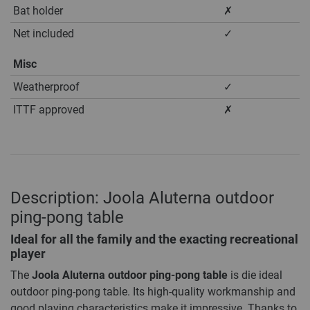
Bat holder
✗
Net included
✓
Misc
Weatherproof
✓
ITTF approved
✗
Description: Joola Aluterna outdoor
ping-pong table
Ideal for all the family and the exacting recreational
player
The
Joola Aluterna outdoor ping-pong table
is die ideal
outdoor ping-pong table. Its high-quality workmanship and
good playing characteristics make it impressive. Thanks to