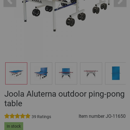
Previous
Next
Joola Aluterna outdoor ping-pong
table
Item number
JO-11650
39 Ratings
In stock