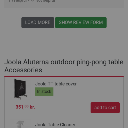
•
Helpful
Not helpful
LOAD MORE
SHOW REVIEW FORM
Joola Aluterna outdoor ping-pong table
Accessories
Joola TT table cover
In stock
351,
kr.
00
add to cart
Joola Table Cleaner