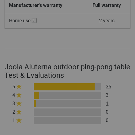
Manufacturer's warranty
Full warranty
Home use
2 years
Joola Aluterna outdoor ping-pong table
Test & Evaluations
5
35
4
3
3
1
2
0
1
0