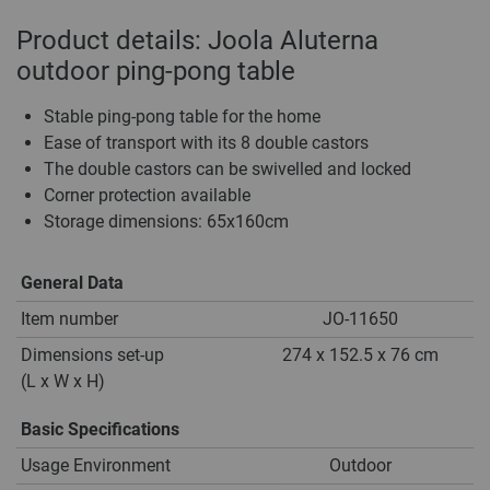
Product details: Joola Aluterna
outdoor ping-pong table
Stable ping-pong table for the home
Ease of transport with its 8 double castors
The double castors can be swivelled and locked
Corner protection available
Storage dimensions: 65x160cm
General Data
Item number
JO-11650
Dimensions set-up
274 x 152.5 x 76 cm
(L x W x H)
Basic Specifications
Usage Environment
Outdoor