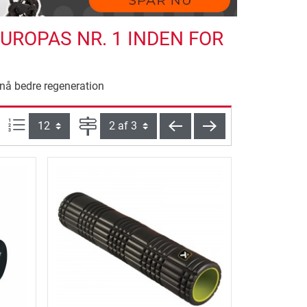
UROPAS NR. 1 INDEN FOR
nå bedre regeneration
Artikel pr. side:
Side
tilbage
videre