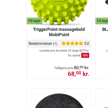
På lager
På lage
TriggerPoint massagebold
BL
MobiPoint
Bedømmelser
5,0
(1)
Laveste pris de sidste 30 dage
80,
kr.
L
00
Du sparer
15%
00
80,
kr.
Tidligere pris
68,
kr.
00