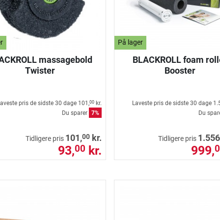
r
På lager
ACKROLL massagebold
BLACKROLL foam roll
Twister
Booster
aveste pris de sidste 30 dage
101,
kr.
Laveste pris de sidste 30 dage
1.
00
Du sparer
7%
Du spar
00
101,
kr.
1.556
Tidligere pris
Tidligere pris
93,
kr.
999,
00
0