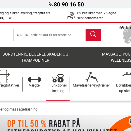
80 90 16 50
ig og sikker levering, fragtfrit fra
69 butikker med 75 egne
0,00 kr.
servicemontører
69 bu
søg
BORDTENNIS, LEGEREDSKABER OG
MASSAGE, YOG
TRAMPOLINER
WELLNES
ægtstativer
Vægte
Funktionel
Mavetræner/rygtræner
Dørribbe
træning
up stat
ler og massagetræning