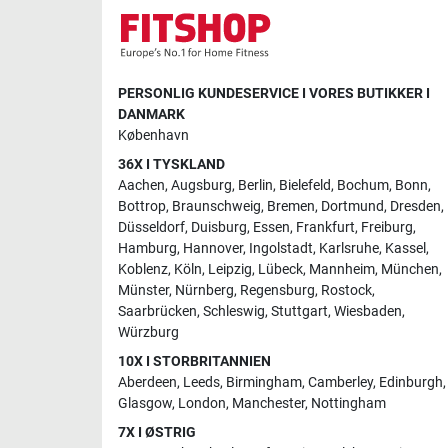
PERSONLIG KUNDESERVICE I VORES BUTIKKER I
DANMARK
København
36X I TYSKLAND
Aachen
,
Augsburg
,
Berlin
,
Bielefeld
,
Bochum
,
Bonn
,
Bottrop
,
Braunschweig
,
Bremen
,
Dortmund
,
Dresden
,
Düsseldorf
,
Duisburg
,
Essen
,
Frankfurt
,
Freiburg
,
Hamburg
,
Hannover
,
Ingolstadt
,
Karlsruhe
,
Kassel
,
Koblenz
,
Köln
,
Leipzig
,
Lübeck
,
Mannheim
,
München
,
Münster
,
Nürnberg
,
Regensburg
,
Rostock
,
Saarbrücken
,
Schleswig
,
Stuttgart
,
Wiesbaden
,
Würzburg
10X I STORBRITANNIEN
Aberdeen
,
Leeds
,
Birmingham
,
Camberley
,
Edinburgh
,
Glasgow
,
London
,
Manchester
,
Nottingham
7X I ØSTRIG