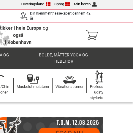
Leveringsland
Sprog
Min konto
Din hjemmefitnessekspert gennem 42
år
tikker i hele Europa
og
også
i København
A OG
BOLDE, MÅTTER YOGA OG
S
TILBEHØR
r/Chin-
Muskelstimulatorer
Vibrationstræner
Professionelt
ioner
udstyr til
styrketræning