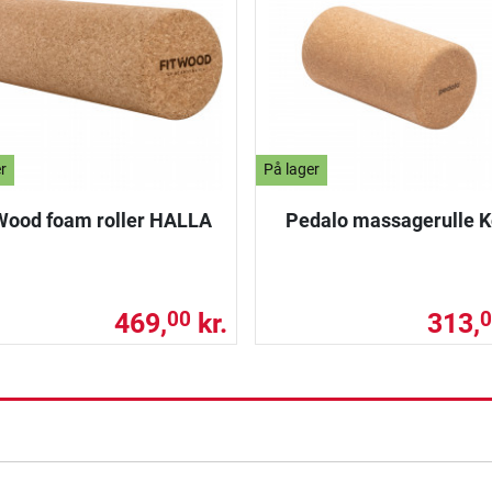
r
På lager
Wood foam roller HALLA
Pedalo massagerulle K
469,
kr.
313,
00
0
ning