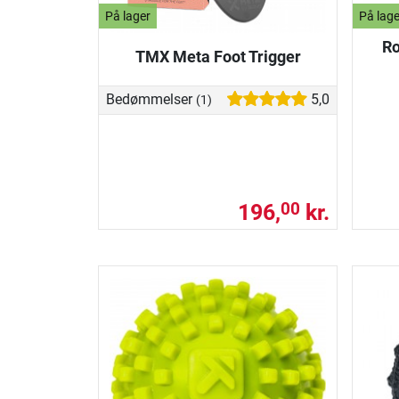
På lager
På lage
Ro
TMX Meta Foot Trigger
Bedømmelser
5,0
(1)
196,
kr.
00