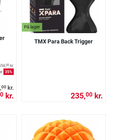
På lager
er
TMX Para Back Trigger
556,
kr.
00
er
35%
00
,
kr.
kr.
235,
kr.
0
00