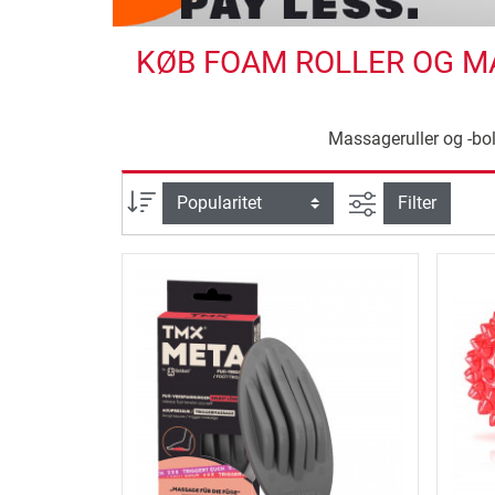
KØB FOAM ROLLER OG MA
Massageruller og -bo
Avanceret søg
sortering
Filter