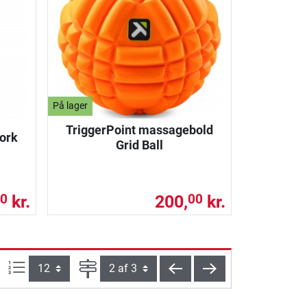
På lager
TriggerPoint massagebold
ork
Grid Ball
kr.
200,
kr.
0
00
Artikel pr. side:
Side
tilbage
videre