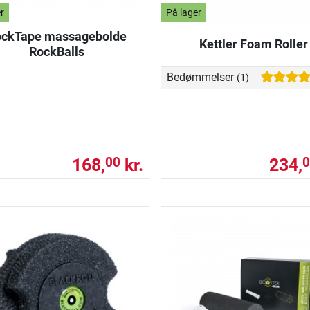
r
På lager
ckTape massagebolde
Kettler Foam Roller
RockBalls
Bedømmelser
(1)
168,
kr.
234,
00
0