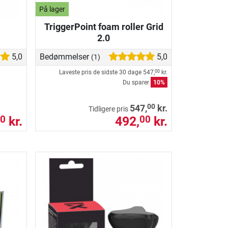
På lager
TriggerPoint foam roller Grid
2.0
5,0
Bedømmelser
5,0
(1)
Laveste pris de sidste 30 dage
547,
kr.
00
Du sparer
10%
00
547,
kr.
Tidligere pris
kr.
492,
kr.
0
00