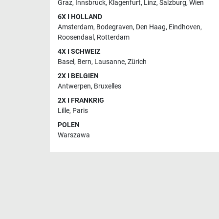
Graz
,
Innsbruck
,
Klagenfurt
,
Linz
,
Salzburg
,
Wien
6X I HOLLAND
Amsterdam
,
Bodegraven
,
Den Haag
,
Eindhoven
,
Roosendaal
,
Rotterdam
4X I SCHWEIZ
Basel
,
Bern
,
Lausanne
,
Zürich
2X I BELGIEN
Antwerpen
,
Bruxelles
2X I FRANKRIG
Lille
,
Paris
POLEN
Warszawa