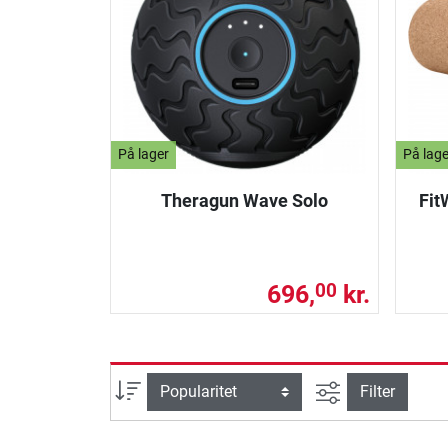
På lager
På lage
Theragun Wave Solo
Fit
696,
kr.
00
Avanceret søg
sortering
Filter